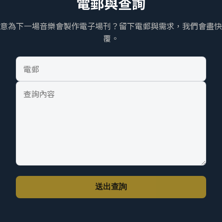
電郵與查詢
意為下一場音樂會製作電子場刊？留下電郵與需求，我們會盡快
覆。
電
郵
查
詢
內
容
送出查詢