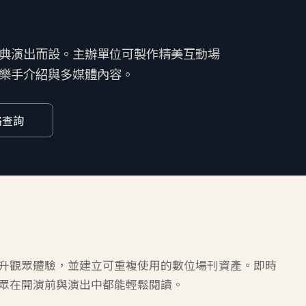
管樂與古典演出而設。主辦單位可製作精美互動場
、樂手介紹與多媒體內容。
絡查詢
升觀眾體驗，並建立可重複使用的數位場刊資產。即時
眾在開演前與演出中都能輕鬆閱讀。