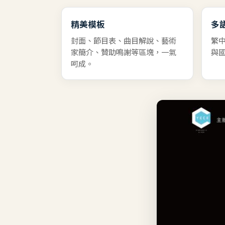
精美模板
多
封面、節目表、曲目解說、藝術
繁
家簡介、贊助鳴謝等區塊，一氣
與
呵成。